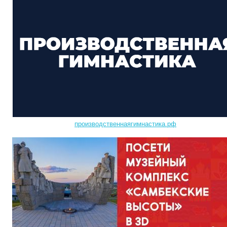
производственнаягимнастика.рф