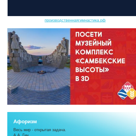
производственнаягимнастика.рф
Афоризм
Весь мир - открытая задача.
А.А. Гин